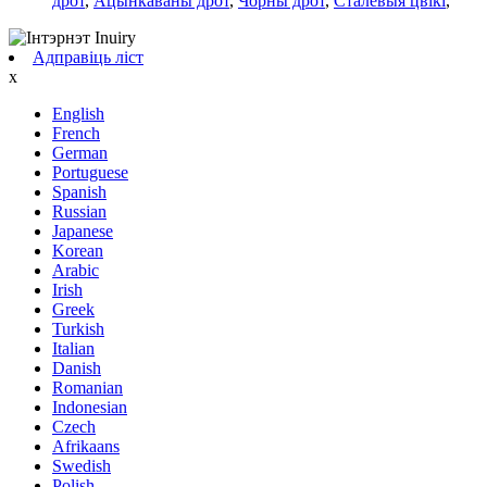
дрот
,
Ацынкаваны дрот
,
Чорны дрот
,
Сталёвыя цвікі
,
Адправіць ліст
x
English
French
German
Portuguese
Spanish
Russian
Japanese
Korean
Arabic
Irish
Greek
Turkish
Italian
Danish
Romanian
Indonesian
Czech
Afrikaans
Swedish
Polish