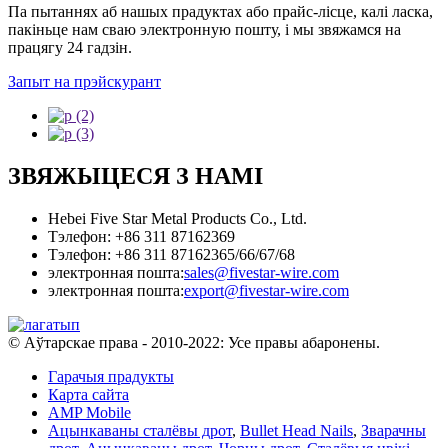
Па пытаннях аб нашых прадуктах або прайс-лісце, калі ласка,
пакіньце нам сваю электронную пошту, і мы звяжамся на
працягу 24 гадзін.
Запыт на прэйскурант
ЗВЯЖЫЦЕСЯ З НАМІ
Hebei Five Star Metal Products Co., Ltd.
Тэлефон: +86 311 87162369
Тэлефон: +86 311 87162365/66/67/68
электронная пошта:
sales@fivestar-wire.com
электронная пошта:
export@fivestar-wire.com
© Аўтарскае права - 2010-2022: Усе правы абаронены.
Гарачыя прадукты
Карта сайта
AMP Mobile
Ацынкаваны сталёвы дрот
,
Bullet Head Nails
,
Зварачны