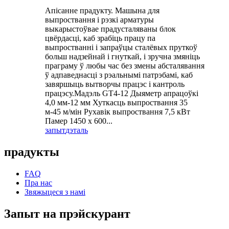
Апісанне прадукту. Машына для
выпроствання і рэзкі арматуры
выкарыстоўвае прадусталяваны блок
цвёрдасці, каб зрабіць працу па
выпростванні і запраўцы сталёвых пруткоў
больш надзейнай і гнуткай, і зручна змяніць
праграму ў любы час без змены абсталявання
ў адпаведнасці з рэальнымі патрэбамі, каб
завяршыць вытворчы працэс і кантроль
працэсу.Мадэль GT4-12 Дыяметр апрацоўкі
4,0 мм-12 мм Хуткасць выпроствання 35
м-45 м/мін Рухавік выпроствання 7,5 кВт
Памер 1450 x 600...
запыт
дэталь
прадукты
FAQ
Пра нас
Звяжыцеся з намі
Запыт на прэйскурант