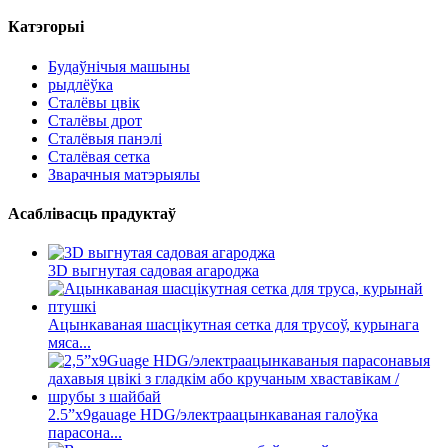
Катэгорыі
Будаўнічыя машыны
рыдлёўка
Сталёвы цвік
Сталёвы дрот
Сталёвыя панэлі
Сталёвая сетка
Зварачныя матэрыялы
Асаблівасць прадуктаў
3D выгнутая садовая агароджа
Ацынкаваная шасцікутная сетка для трусоў, курынага
мяса...
2.5”x9gauage HDG/электраацынкаваная галоўка
парасона...