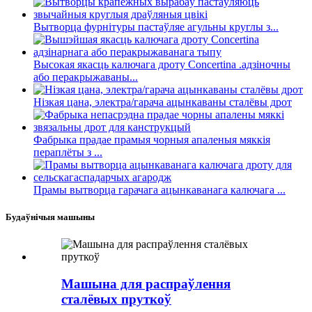
Вытворца фурнітуры пастаўляе агульны круглы з...
Высокая якасць калючага дроту Concertina .адзіночны
або перакрыжаваны...
Нізкая цана, электра/гарача ацынкаваны сталёвы дрот
Фабрыка прадае прамыя чорныя апаленыя мяккія
пераплёты з ...
Прамы вытворца гарачага ацынкаванага калючага ...
Будаўнічыя машыны
Машына для распраўлення
сталёвых пруткоў