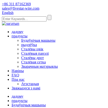
+86 311 87162369
sales@fivestar-wire.com
English
дадому
прадукты
Будаўнічыя машыны
рыдлёўка
Сталёвы цвік
Сталёвыя панэлі
Сталёвы дрот
Сталёвая сетка
Зварачныя матэрыялы
Навіны
FAQ
Пра нас
Атэстацыя
Звяжыцеся з намі
дадому
прадукты
Будаўнічыя машыны