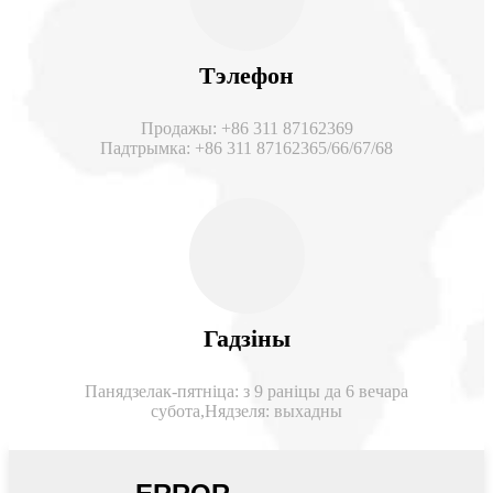
Тэлефон
Продажы: +86 311 87162369
Падтрымка: +86 311 87162365/66/67/68
Гадзіны
Панядзелак-пятніца: з 9 раніцы да 6 вечара
субота,
Нядзеля: выхадны