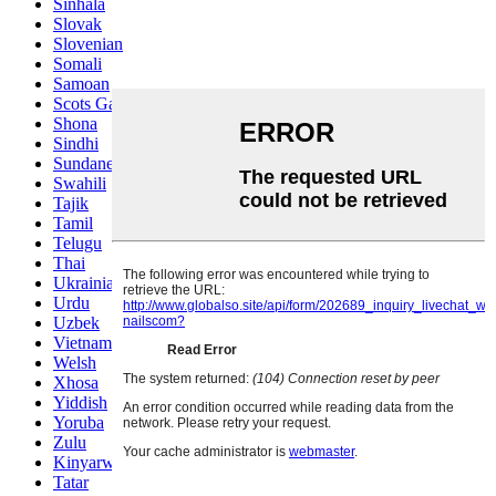
Sinhala
Slovak
Slovenian
Somali
Samoan
Scots Gaelic
Shona
Sindhi
Sundanese
Swahili
Tajik
Tamil
Telugu
Thai
Ukrainian
Urdu
Uzbek
Vietnamese
Welsh
Xhosa
Yiddish
Yoruba
Zulu
Kinyarwanda
Tatar