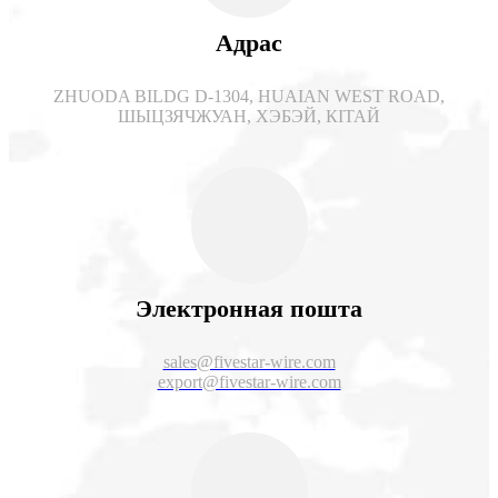
Адрас
ZHUODA BILDG D-1304, HUAIAN WEST ROAD,
ШЫЦЗЯЧЖУАН, ХЭБЭЙ, КІТАЙ
Электронная пошта
sales@fivestar-wire.com
export@fivestar-wire.com