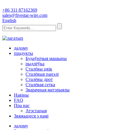
+86 311 87162369
sales@fivestar-wire.com
English
дадому
прадукты
Будаўнічыя машыны
рыдлёўка
Сталёвы цвік
Сталёвыя панэлі
Сталёвы дрот
Сталёвая сетка
Зварачныя матэрыялы
Навіны
FAQ
Пра нас
Атэстацыя
Звяжыцеся з намі
дадому