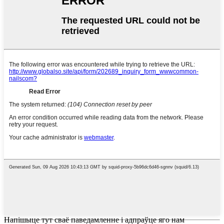
Напішыце тут сваё паведамленне і адпраўце яго нам