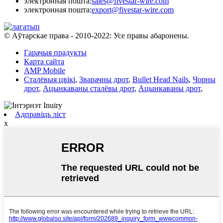
электронная пошта:
sales@fivestar-wire.com
электронная пошта:
export@fivestar-wire.com
© Аўтарскае права - 2010-2022: Усе правы абаронены.
Гарачыя прадукты
Карта сайта
AMP Mobile
Сталёвыя цвікі
,
Зварачны дрот
,
Bullet Head Nails
,
Чорны
дрот
,
Ацынкаваны сталёвы дрот
,
Ацынкаваны дрот
,
Адправіць ліст
x